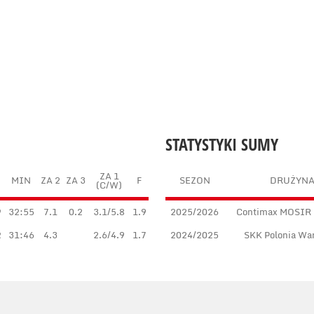
STATYSTYKI SUMY
ZA 1
MIN
ZA 2
ZA 3
F
SEZON
DRUŻYN
(C/W)
9
32:55
7.1
0.2
3.1/5.8
1.9
2025/2026
Contimax MOSIR 
2
31:46
4.3
2.6/4.9
1.7
2024/2025
SKK Polonia Wa