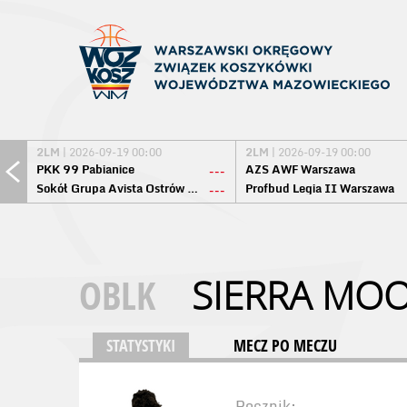
2LM
| 2026-09-19 00:00
2LM
| 2026-09-19 00:00
PKK 99 Pabianice
AZS AWF Warszawa
---
Sokół Grupa Avista Ostrów Maz.
Profbud Legia II Warszawa
---
OBLK
SIERRA MO
STATYSTYKI
MECZ PO MECZU
Rocznik: