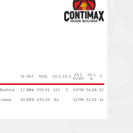
ZA 1
ZA 1
A
M
PKT
MIN
ZA 2
ZA 3
F
(C/W)
%
Bochnia
17
304
559:51
121
3
53/98
54,08
32
rszawa
20
223
635:35
86
51/98
52,04
34