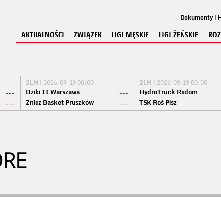
Dokumenty
H
AKTUALNOŚCI
ZWIĄZEK
LIGI MĘSKIE
LIGI ŻEŃSKIE
ROZ
2LM
| 2026-09-19 00:00
2LM
| 2026-09-19 00:00
Dziki II Warszawa
HydroTruck Radom
---
---
Znicz Basket Pruszków
TSK Roś Pisz
---
---
ORE