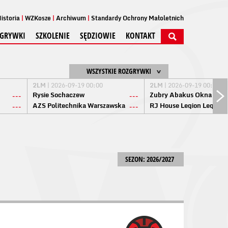
istoria
WZKosze
Archiwum
Standardy Ochrony Małoletnich
GRYWKI
SZKOLENIE
SĘDZIOWIE
KONTAKT
WSZYSTKIE ROZGRYWKI
2LM
| 2026-09-19 00:00
2LM
| 2026-09-19 00:00
Rysie Sochaczew
Żubry Abakus Okna Biał
---
---
AZS Politechnika Warszawska
RJ House Legion Legion
---
---
SEZON: 2026/2027