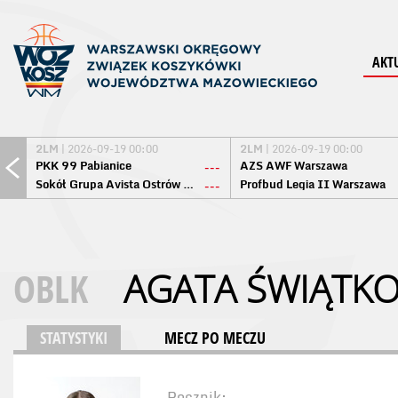
AKT
2LM
| 2026-09-19 00:00
2LM
| 2026-09-19 00:00
PKK 99 Pabianice
AZS AWF Warszawa
---
Sokół Grupa Avista Ostrów Maz.
Profbud Legia II Warszawa
---
OBLK
AGATA ŚWIĄTK
STATYSTYKI
MECZ PO MECZU
Rocznik: