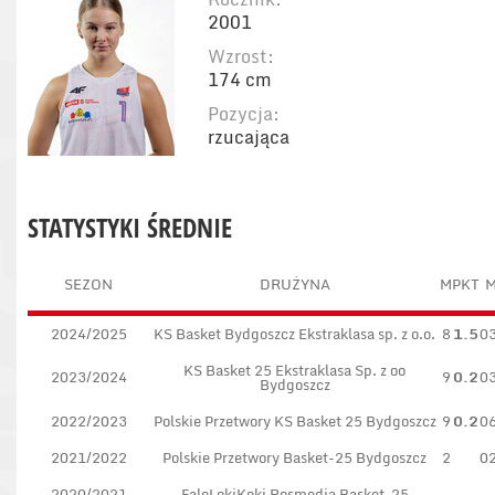
2001
Wzrost:
174 cm
Pozycja:
rzucająca
STATYSTYKI ŚREDNIE
SEZON
DRUŻYNA
M
PKT
M
2024/2025
KS Basket Bydgoszcz Ekstraklasa sp. z o.o.
8
1.5
0
KS Basket 25 Ekstraklasa Sp. z oo
2023/2024
9
0.2
0
Bydgoszcz
2022/2023
Polskie Przetwory KS Basket 25 Bydgoszcz
9
0.2
0
2021/2022
Polskie Przetwory Basket-25 Bydgoszcz
2
0
2020/2021
FaleLokiKoki Rosmedia Basket-25