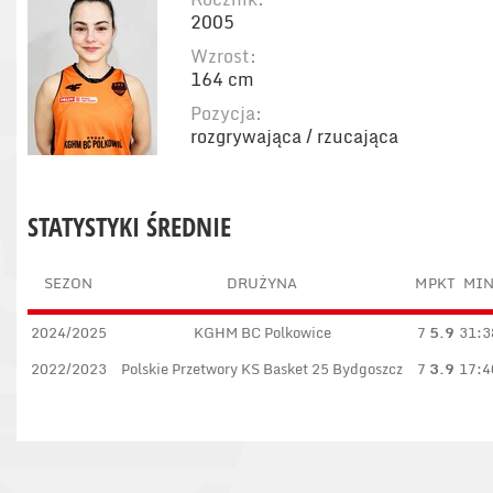
2005
Wzrost:
164 cm
Pozycja:
rozgrywająca / rzucająca
STATYSTYKI ŚREDNIE
SEZON
DRUŻYNA
M
PKT
MI
2024/2025
KGHM BC Polkowice
7
5.9
31:3
2022/2023
Polskie Przetwory KS Basket 25 Bydgoszcz
7
3.9
17:4