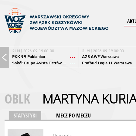
AKT
2LM
| 2026-09-19 00:00
2LM
| 2026-09-19 00:00
PKK 99 Pabianice
AZS AWF Warszawa
---
Sokół Grupa Avista Ostrów Maz.
Profbud Legia II Warszawa
---
OBLK
MARTYNA KURI
STATYSTYKI
MECZ PO MECZU
Rocznik: