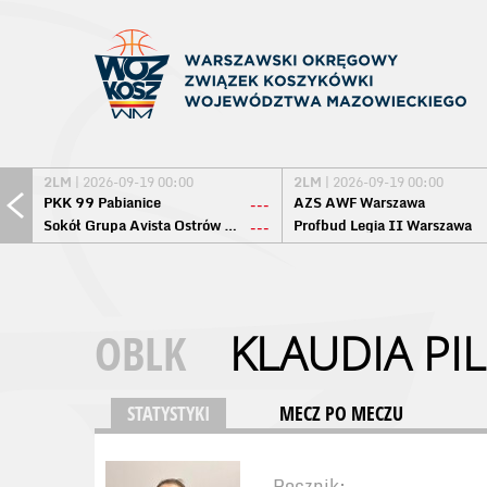
2LM
| 2026-09-19 00:00
2LM
| 2026-09-19 00:00
PKK 99 Pabianice
AZS AWF Warszawa
---
Sokół Grupa Avista Ostrów Maz.
Profbud Legia II Warszawa
---
OBLK
KLAUDIA PI
STATYSTYKI
MECZ PO MECZU
Rocznik: