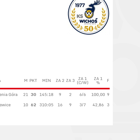
ZA 1
ZA 1
A
M
PKT
MIN
ZA 2
ZA 3
F
(C/W)
%
enia Góra
21
30
145:18
9
2
6/6
100,00
9
owice
10
62
310:05
16
9
3/7
42,86
3