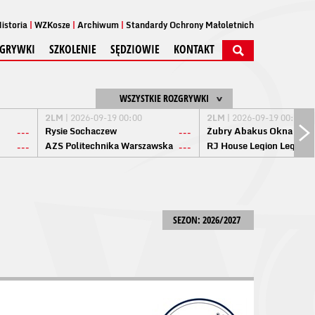
istoria
WZKosze
Archiwum
Standardy Ochrony Małoletnich
GRYWKI
SZKOLENIE
SĘDZIOWIE
KONTAKT
WSZYSTKIE ROZGRYWKI
2LM
| 2026-09-19 00:00
2LM
| 2026-09-19 00:00
Rysie Sochaczew
Żubry Abakus Okna Biał
---
---
AZS Politechnika Warszawska
RJ House Legion Legion
---
---
SEZON: 2026/2027