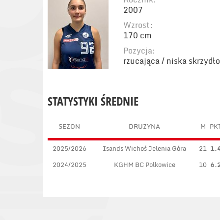
2007
Wzrost:
170 cm
Pozycja:
rzucająca / niska skrzydł
STATYSTYKI ŚREDNIE
SEZON
DRUŻYNA
M
PK
2025/2026
Isands Wichoś Jelenia Góra
21
1.
2024/2025
KGHM BC Polkowice
10
6.