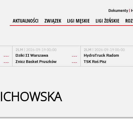
Dokumenty
H
AKTUALNOŚCI
ZWIĄZEK
LIGI MĘSKIE
LIGI ŻEŃSKIE
ROZ
2LM
| 2026-09-19 00:00
2LM
| 2026-09-19 00:00
Dziki II Warszawa
HydroTruck Radom
---
---
Znicz Basket Pruszków
TSK Roś Pisz
---
---
LICHOWSKA