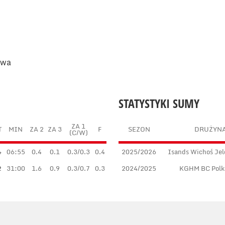
owa
STATYSTYKI SUMY
ZA 1
T
MIN
ZA 2
ZA 3
F
SEZON
DRUŻYN
(C/W)
4
06:55
0.4
0.1
0.3/0.3
0.4
2025/2026
Isands Wichoś Jel
2
31:00
1.6
0.9
0.3/0.7
0.3
2024/2025
KGHM BC Polk