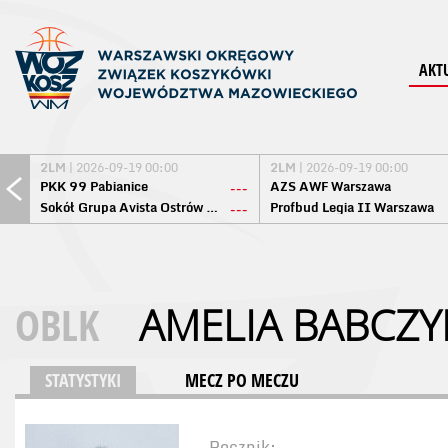
AKT
2LM
| 2026-09-19 00:00
2LM
| 2026-09-19 00:00
PKK 99 Pabianice
AZS AWF Warszawa
---
Sokół Grupa Avista Ostrów Maz.
Profbud Legia II Warszawa
---
OBLK
AMELIA BABCZY
STATYSTYKI
MECZ PO MECZU
Rocznik: