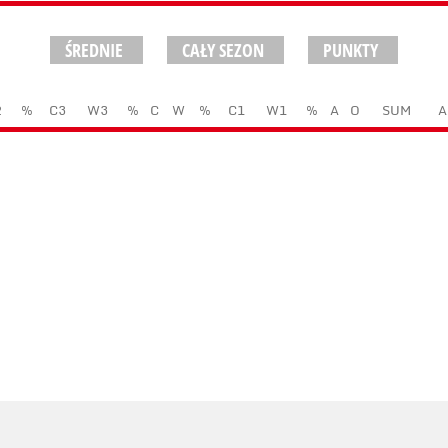
ŚREDNIE
CAŁY SEZON
PUNKTY
2
%
C3
W3
%
C
W
%
C1
W1
%
A
O
SUM
A