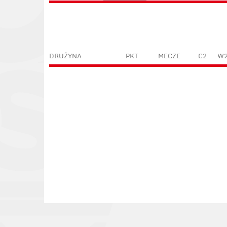
DRUŻYNA
PKT
MECZE
C2
W