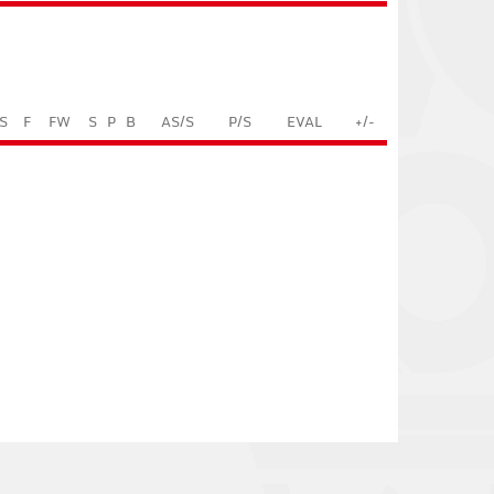
S
F
FW
S
P
B
AS/S
P/S
EVAL
+/-