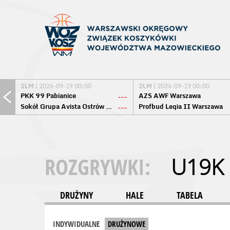
2LM
| 2026-09-19 00:00
2LM
| 2026-09-19 00:00
PKK 99 Pabianice
AZS AWF Warszawa
---
Sokół Grupa Avista Ostrów Maz.
Profbud Legia II Warszawa
---
ROZGRYWKI:
U19K
DRUŻYNY
HALE
TABELA
INDYWIDUALNE
DRUŻYNOWE