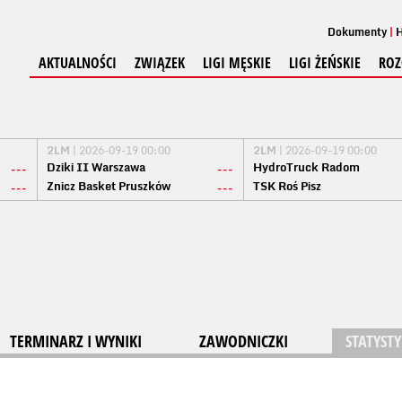
Dokumenty
H
AKTUALNOŚCI
ZWIĄZEK
LIGI MĘSKIE
LIGI ŻEŃSKIE
ROZ
2LM
| 2026-09-19 00:00
2LM
| 2026-09-19 00:00
Dziki II Warszawa
HydroTruck Radom
---
---
Znicz Basket Pruszków
TSK Roś Pisz
---
---
TERMINARZ I WYNIKI
ZAWODNICZKI
STATYSTY