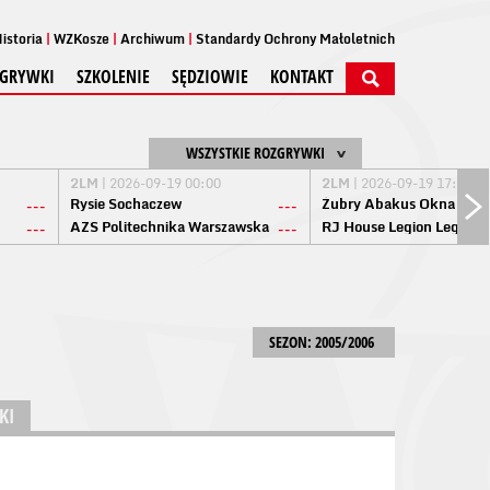
istoria
WZKosze
Archiwum
Standardy Ochrony Małoletnich
GRYWKI
SZKOLENIE
SĘDZIOWIE
KONTAKT
WSZYSTKIE ROZGRYWKI
2LM
| 2026-09-19 00:00
2LM
| 2026-09-19 17:00
Rysie Sochaczew
Żubry Abakus Okna Biał
---
---
AZS Politechnika Warszawska
RJ House Legion Legion
---
---
SEZON: 2005/2006
KI