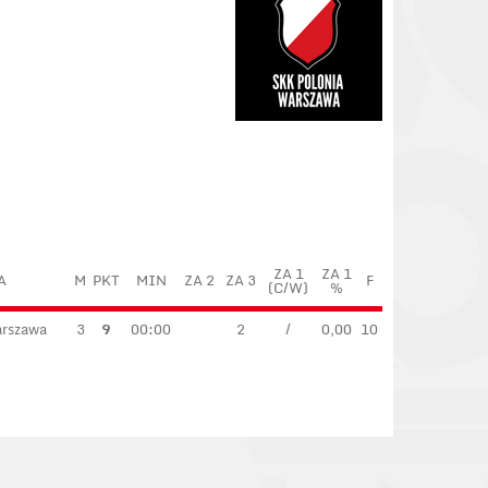
ZA 1
ZA 1
A
M
PKT
MIN
ZA 2
ZA 3
F
(C/W)
%
arszawa
3
9
00:00
2
/
0,00
10