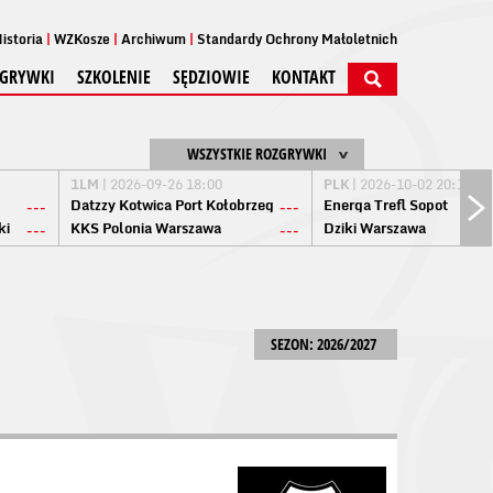
istoria
WZKosze
Archiwum
Standardy Ochrony Małoletnich
GRYWKI
SZKOLENIE
SĘDZIOWIE
KONTAKT
WSZYSTKIE ROZGRYWKI
1LM
| 2026-09-26 18:00
PLK
| 2026-10-02 20:15
Datzzy Kotwica Port Kołobrzeg
Energa Trefl Sopot
---
---
ki
KKS Polonia Warszawa
Dziki Warszawa
---
---
SEZON: 2026/2027