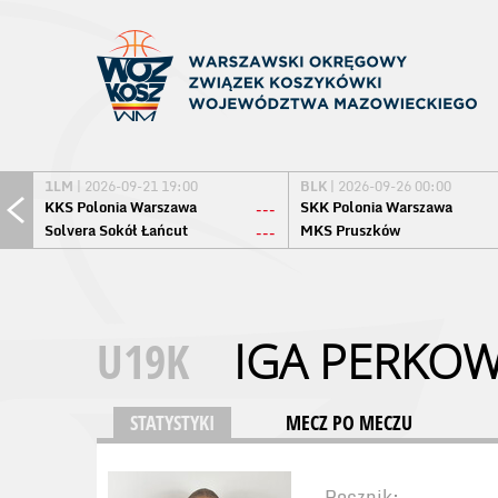
1LM
| 2026-09-21 19:00
BLK
| 2026-09-26 00:00
KKS Polonia Warszawa
SKK Polonia Warszawa
---
Solvera Sokół Łańcut
MKS Pruszków
---
U19K
IGA PERKO
STATYSTYKI
MECZ PO MECZU
Rocznik: