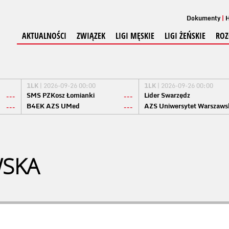
Dokumenty
H
AKTUALNOŚCI
ZWIĄZEK
LIGI MĘSKIE
LIGI ŻEŃSKIE
ROZ
1LK
| 2026-09-26 00:00
1LK
| 2026-09-26 00:00
SMS PZKosz Łomianki
Lider Swarzędz
---
---
B4EK AZS UMed
AZS Uniwersytet Warszaws
---
---
WSKA