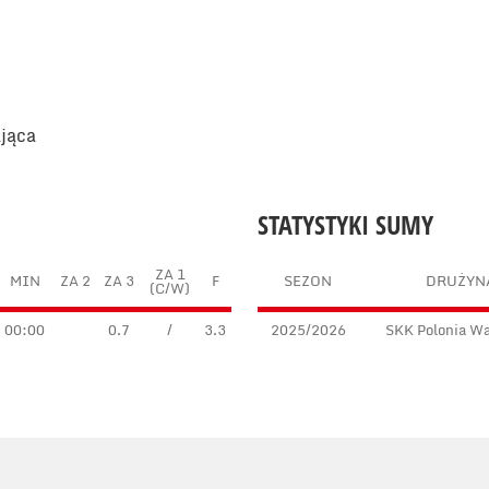
ająca
STATYSTYKI SUMY
ZA 1
MIN
ZA 2
ZA 3
F
SEZON
DRUŻYN
(C/W)
00:00
0.7
/
3.3
2025/2026
SKK Polonia W