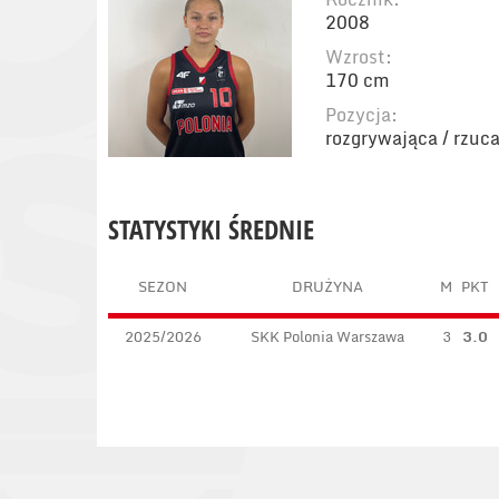
2008
Wzrost:
170 cm
Pozycja:
rozgrywająca / rzuc
STATYSTYKI ŚREDNIE
SEZON
DRUŻYNA
M
PKT
2025/2026
SKK Polonia Warszawa
3
3.0