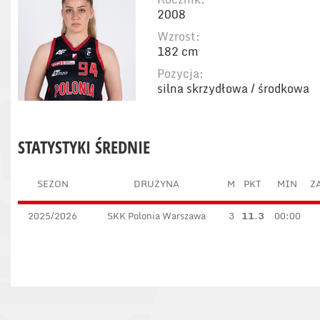
2008
Wzrost:
182 cm
Pozycja:
silna skrzydłowa / środkowa
STATYSTYKI ŚREDNIE
SEZON
DRUŻYNA
M
PKT
MIN
ZA
2025/2026
SKK Polonia Warszawa
3
11.3
00:00