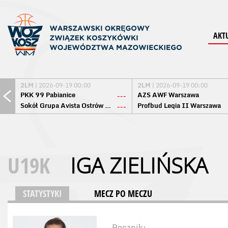
AKT
2LM
| 2026-09-19 00:00
2LM
| 2026-09-19 00:00
PKK 99 Pabianice
AZS AWF Warszawa
---
Sokół Grupa Avista Ostrów Maz.
Profbud Legia II Warszawa
---
U19K
IGA ZIELIŃSKA
STATYSTYKI
MECZ PO MECZU
Rocznik: