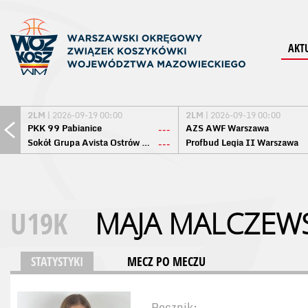
AKT
2LM
| 2026-09-19 00:00
2LM
| 2026-09-19 00:00
PKK 99 Pabianice
AZS AWF Warszawa
---
Sokół Grupa Avista Ostrów Maz.
Profbud Legia II Warszawa
---
U19K
MAJA MALCZEW
STATYSTYKI
MECZ PO MECZU
Rocznik: