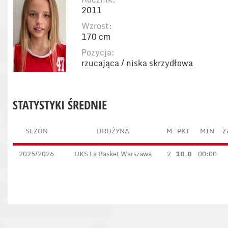
2011
Wzrost:
170 cm
Pozycja:
rzucająca / niska skrzydłowa
STATYSTYKI ŚREDNIE
SEZON
DRUŻYNA
M
PKT
MIN
Z
2025/2026
UKS La Basket Warszawa
2
10.0
00:00