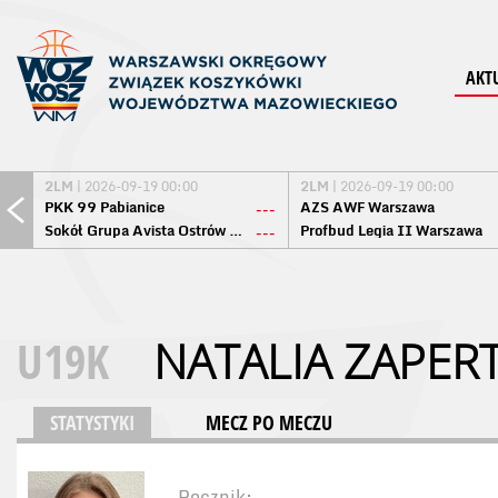
AKT
2LM
| 2026-09-19 00:00
2LM
| 2026-09-19 00:00
PKK 99 Pabianice
AZS AWF Warszawa
---
Sokół Grupa Avista Ostrów Maz.
Profbud Legia II Warszawa
---
U19K
NATALIA ZAPER
STATYSTYKI
MECZ PO MECZU
Rocznik: