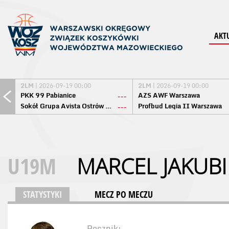
AKT
2LM
| 2026-09-19 00:00
2LM
| 2026-09-19 00:00
PKK 99 Pabianice
AZS AWF Warszawa
---
Sokół Grupa Avista Ostrów Maz.
Profbud Legia II Warszawa
---
U19M
MARCEL JAKUBI
STATYSTYKI
MECZ PO MECZU
Rocznik: