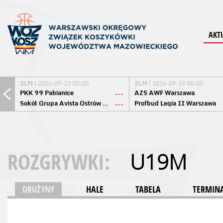
AKT
2LM
| 2026-09-19 00:00
2LM
| 2026-09-19 00:00
PKK 99 Pabianice
AZS AWF Warszawa
---
Sokół Grupa Avista Ostrów Maz.
Profbud Legia II Warszawa
---
ROZGRYWKI:
U19M
DRUŻYNY
HALE
TABELA
TERMINA