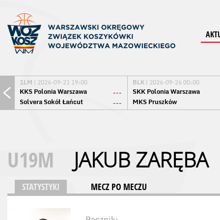
AKT
1LM
| 2026-09-21 19:00
BLK
| 2026-09-26 00:00
KKS Polonia Warszawa
SKK Polonia Warszawa
---
Solvera Sokół Łańcut
MKS Pruszków
---
U19M
JAKUB ZARĘBA
STATYSTYKI
MECZ PO MECZU
Rocznik: