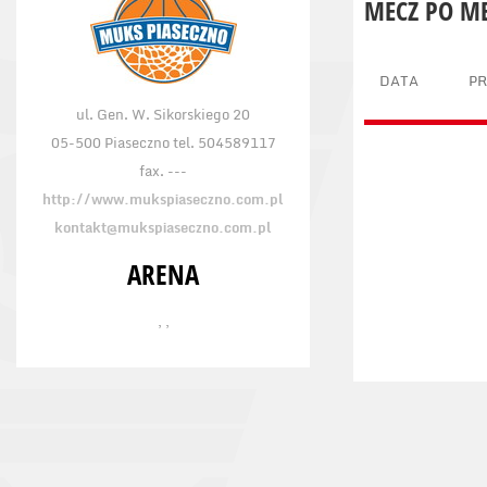
MECZ PO M
DATA
P
ul. Gen. W. Sikorskiego 20
05-500 Piaseczno tel. 504589117
fax. ---
http://www.mukspiaseczno.com.pl
kontakt@mukspiaseczno.com.pl
ARENA
, ,