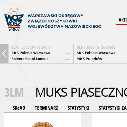
AKT
1LM
| 2026-09-21 19:00
BLK
| 2026-09-26 00:00
KKS Polonia Warszawa
SKK Polonia Warszawa
---
Solvera Sokół Łańcut
MKS Pruszków
---
3LM
MUKS PIASECZN
SKŁAD
TERMINARZ
STATYSTYKI
STATYSTYKI 