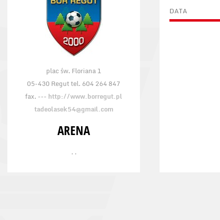
DATA
plac św. Floriana 1
05-430 Regut tel. 604 264 847
fax. ---
http://www.borregut.pl
tadeolasek54@gmail.com
ARENA
, ,