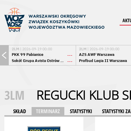
AKT
2LM
| 2026-09-19 00:00
2LM
| 2026-09-19 00:00
PKK 99 Pabianice
AZS AWF Warszawa
---
Sokół Grupa Avista Ostrów Maz.
Profbud Legia II Warszawa
---
3LM
REGUCKI KLUB 
SKŁAD
TERMINARZ
STATYSTYKI
STATYSTYKI 