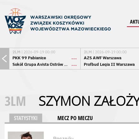
AKT
2LM
| 2026-09-19 00:00
2LM
| 2026-09-19 00:00
PKK 99 Pabianice
AZS AWF Warszawa
---
Sokół Grupa Avista Ostrów Maz.
Profbud Legia II Warszawa
---
3LM
SZYMON ZAŁOŻY
STATYSTYKI
MECZ PO MECZU
Rocznik: