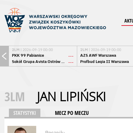
AKT
2LM
| 2026-09-19 00:00
2LM
| 2026-09-19 00:00
PKK 99 Pabianice
AZS AWF Warszawa
---
Sokół Grupa Avista Ostrów Maz.
Profbud Legia II Warszawa
---
3LM
JAN LIPIŃSKI
STATYSTYKI
MECZ PO MECZU
Rocznik: