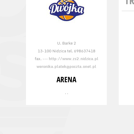
TR
U. Barke 2
13-100 Nidzica tel. 698637418
fax. ---
http://www.zs2.nidzica.pl
weronika.platek@poczta.onet.pl
ARENA
, ,