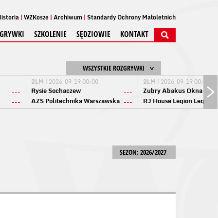
istoria
WZKosze
Archiwum
Standardy Ochrony Małoletnich
GRYWKI
SZKOLENIE
SĘDZIOWIE
KONTAKT
WSZYSTKIE ROZGRYWKI
2LM
| 2026-09-19 00:00
2LM
| 2026-09-19 00:00
Rysie Sochaczew
Żubry Abakus Okna Biał
---
---
AZS Politechnika Warszawska
RJ House Legion Legion
---
---
SEZON: 2026/2027