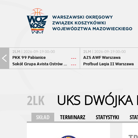
2LM
| 2026-09-19 00:00
2LM
| 2026-09-19 00:00
PKK 99 Pabianice
AZS AWF Warszawa
---
Sokół Grupa Avista Ostrów Maz.
Profbud Legia II Warszawa
---
2LK
UKS DWÓJKA 
SKŁAD
TERMINARZ
STATYSTYKI
STA