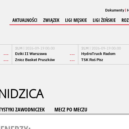
Dokumenty
H
AKTUALNOŚCI
ZWIĄZEK
LIGI MĘSKIE
LIGI ŻEŃSKIE
ROZ
2LM
| 2026-09-19 00:00
2LM
| 2026-09-19 00:00
Dziki II Warszawa
HydroTruck Radom
---
---
Znicz Basket Pruszków
TSK Roś Pisz
---
---
NIDZICA
TYSTYKI ZAWODNICZEK
MECZ PO MECZU