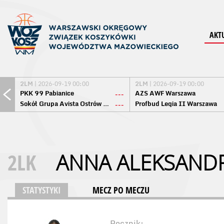
AKT
2LM
| 2026-09-19 00:00
2LM
| 2026-09-19 00:00
PKK 99 Pabianice
AZS AWF Warszawa
---
Sokół Grupa Avista Ostrów Maz.
Profbud Legia II Warszawa
---
2LK
ANNA ALEKSAND
STATYSTYKI
MECZ PO MECZU
Rocznik: