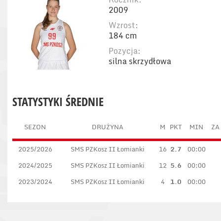
2009
Wzrost:
184 cm
Pozycja:
silna skrzydłowa
STATYSTYKI ŚREDNIE
SEZON
DRUŻYNA
M
PKT
MIN
ZA
2025/2026
SMS PZKosz II Łomianki
16
2.7
00:00
2024/2025
SMS PZKosz II Łomianki
12
5.6
00:00
2023/2024
SMS PZKosz II Łomianki
4
1.0
00:00