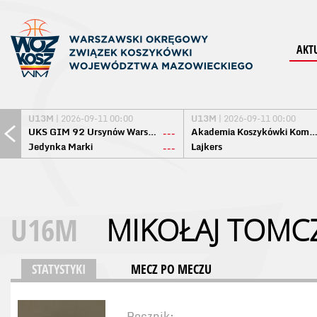
AKT
U13M
| 2026-09-11 00:00
U13M
| 2026-09-11 00:00
UKS GIM 92 Ursynów Warszawa
Akademia Koszykówki Komo
---
Jedynka Marki
Lajkers
---
U16M
MIKOŁAJ TOMC
STATYSTYKI
MECZ PO MECZU
Rocznik: