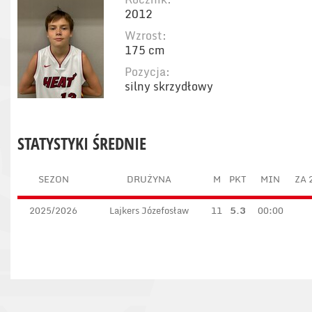
2012
Wzrost:
175 cm
Pozycja:
silny skrzydłowy
STATYSTYKI ŚREDNIE
SEZON
DRUŻYNA
M
PKT
MIN
ZA 
2025/2026
Lajkers Józefosław
11
5.3
00:00