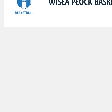
WISŁA PŁOCK BASK