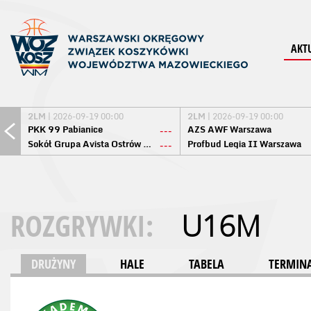
AKT
2LM
| 2026-09-19 00:00
2LM
| 2026-09-19 00:00
PKK 99 Pabianice
AZS AWF Warszawa
---
Sokół Grupa Avista Ostrów Maz.
Profbud Legia II Warszawa
---
ROZGRYWKI:
U16M
DRUŻYNY
HALE
TABELA
TERMINA