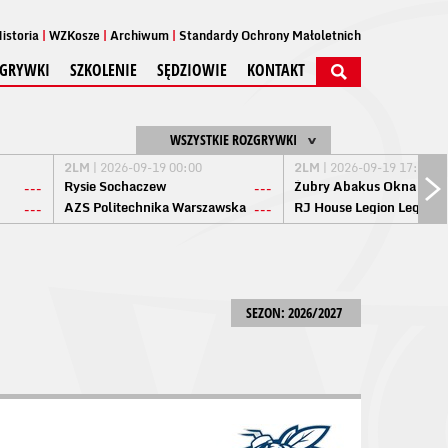
istoria
WZKosze
Archiwum
Standardy Ochrony Małoletnich
GRYWKI
SZKOLENIE
SĘDZIOWIE
KONTAKT
WSZYSTKIE ROZGRYWKI
2LM
| 2026-09-19 00:00
2LM
| 2026-09-19 17:00
Rysie Sochaczew
Żubry Abakus Okna Biał
---
---
AZS Politechnika Warszawska
RJ House Legion Legion
---
---
SEZON: 2026/2027