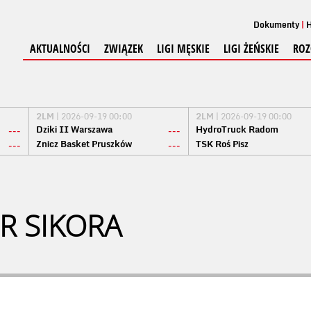
Dokumenty
H
AKTUALNOŚCI
ZWIĄZEK
LIGI MĘSKIE
LIGI ŻEŃSKIE
ROZ
2LM
| 2026-09-19 00:00
2LM
| 2026-09-19 00:00
Dziki II Warszawa
HydroTruck Radom
---
---
Znicz Basket Pruszków
TSK Roś Pisz
---
---
R SIKORA