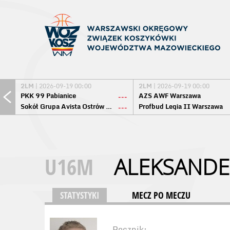
2LM
| 2026-09-19 00:00
2LM
| 2026-09-19 00:00
PKK 99 Pabianice
AZS AWF Warszawa
---
Sokół Grupa Avista Ostrów Maz.
Profbud Legia II Warszawa
---
U16M
ALEKSANDE
STATYSTYKI
MECZ PO MECZU
Rocznik: