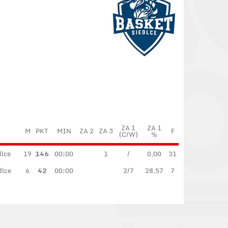
ZA 1
ZA 1
M
PKT
MIN
ZA 2
ZA 3
F
(C/W)
%
dlce
19
146
00:00
1
/
0,00
31
dlce
6
42
00:00
2/7
28,57
7