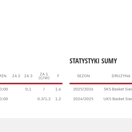
STATYSTYKI SUMY
ZA 1
MIN
ZA 2
ZA 3
F
SEZON
DRUŻYNA
(C/W)
0:00
0.1
/
1.6
2025/2026
SKS Basket Sie
0:00
0.3/1.2
1.2
2024/2025
UKS Basket Sie