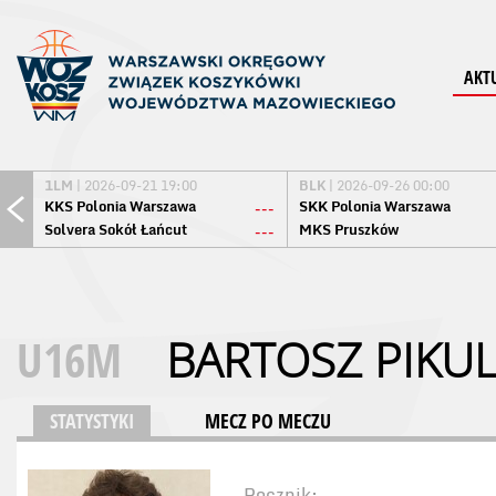
AKT
1LM
| 2026-09-21 19:00
BLK
| 2026-09-26 00:00
KKS Polonia Warszawa
SKK Polonia Warszawa
---
Solvera Sokół Łańcut
MKS Pruszków
---
U16M
BARTOSZ PIKUL
STATYSTYKI
MECZ PO MECZU
Rocznik: