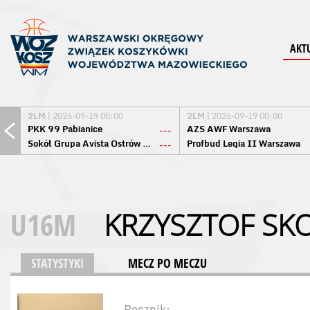
AKT
2LM
| 2026-09-19 00:00
2LM
| 2026-09-19 00:00
PKK 99 Pabianice
AZS AWF Warszawa
---
Sokół Grupa Avista Ostrów Maz.
Profbud Legia II Warszawa
---
U16M
KRZYSZTOF SK
STATYSTYKI
MECZ PO MECZU
Rocznik: