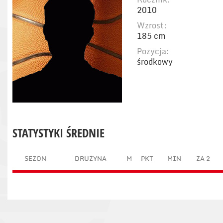
2010
Wzrost:
185 cm
Pozycja:
środkowy
STATYSTYKI ŚREDNIE
SEZON
DRUŻYNA
M
PKT
MIN
ZA 2