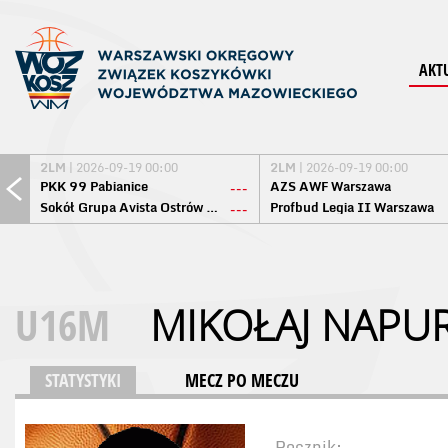
AKT
2LM
| 2026-09-19 00:00
2LM
| 2026-09-19 00:00
PKK 99 Pabianice
AZS AWF Warszawa
---
Sokół Grupa Avista Ostrów Maz.
Profbud Legia II Warszawa
---
U16M
MIKOŁAJ NAPU
STATYSTYKI
MECZ PO MECZU
Rocznik: