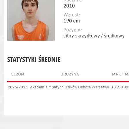
2010
Wzrost:
190 cm
Pozycja:
silny skrzydłowy / środkowy
STATYSTYKI ŚREDNIE
SEZON
DRUŻYNA
M
PKT
M
2025/2026
Akademia Młodych Dzików Ochota Warszawa
13
9.8
00