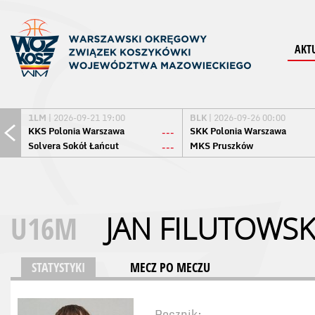
AKT
1LM
| 2026-09-21 19:00
BLK
| 2026-09-26 00:00
KKS Polonia Warszawa
SKK Polonia Warszawa
---
Solvera Sokół Łańcut
MKS Pruszków
---
U16M
JAN FILUTOWSK
STATYSTYKI
MECZ PO MECZU
Rocznik: