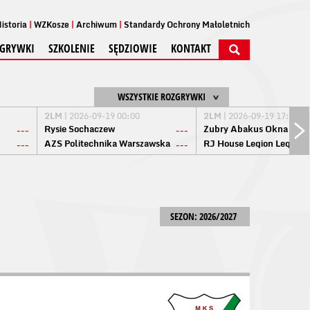
istoria
WZKosze
Archiwum
Standardy Ochrony Małoletnich
GRYWKI
SZKOLENIE
SĘDZIOWIE
KONTAKT
WSZYSTKIE ROZGRYWKI
2LM
| 2026-09-19 00:00
2LM
| 2026-09-19 17:00
Rysie Sochaczew
Żubry Abakus Okna Biał
---
---
AZS Politechnika Warszawska
RJ House Legion Legion
---
---
SEZON: 2026/2027