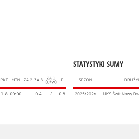
STATYSTYKI SUMY
ZA 1
PKT
MIN
ZA 2
ZA 3
F
SEZON
DRUŻY
(C/W)
1.8
00:00
0.4
/
0.8
2025/2026
MKS Świt Nowy Dw