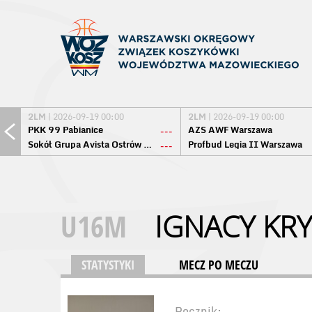
2LM
| 2026-09-19 00:00
2LM
| 2026-09-19 00:00
PKK 99 Pabianice
AZS AWF Warszawa
---
Sokół Grupa Avista Ostrów Maz.
Profbud Legia II Warszawa
---
U16M
IGNACY KR
STATYSTYKI
MECZ PO MECZU
Rocznik: