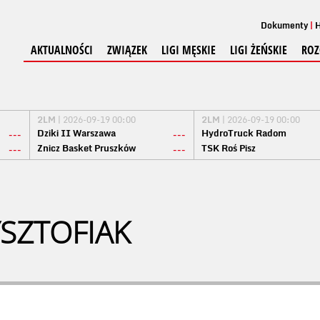
Dokumenty
H
AKTUALNOŚCI
ZWIĄZEK
LIGI MĘSKIE
LIGI ŻEŃSKIE
ROZ
2LM
| 2026-09-19 00:00
2LM
| 2026-09-19 00:00
Dziki II Warszawa
HydroTruck Radom
---
---
Znicz Basket Pruszków
TSK Roś Pisz
---
---
YSZTOFIAK