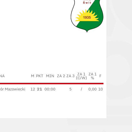
ZA 1
ZA 1
NA
M
PKT
MIN
ZA 2
ZA 3
F
(C/W)
%
ór Mazowiecki
12
21
00:00
5
/
0,00
10