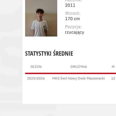
2011
Wzrost:
170 cm
Pozycja:
rzucający
STATYSTYKI ŚREDNIE
SEZON
DRUŻYNA
M
2025/2026
MKS Świt Nowy Dwór Mazowiecki
12