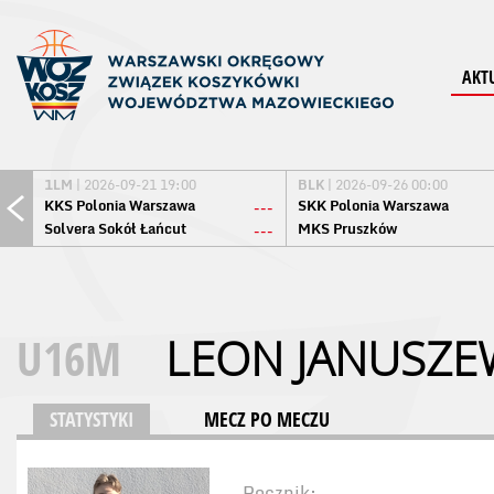
AKT
1LM
| 2026-09-21 19:00
BLK
| 2026-09-26 00:00
KKS Polonia Warszawa
SKK Polonia Warszawa
---
Solvera Sokół Łańcut
MKS Pruszków
---
U16M
LEON JANUSZE
STATYSTYKI
MECZ PO MECZU
Rocznik: