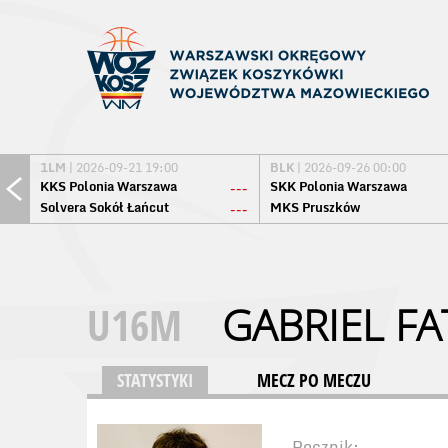
1LM
| 2026-09-21 19:00
BLK
| 2026-09-26 00:00
KKS Polonia Warszawa
SKK Polonia Warszawa
---
Solvera Sokół Łańcut
MKS Pruszków
---
U16M
GABRIEL FA
STATYSTYKI
MECZ PO MECZU
Rocznik: