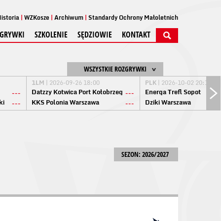
istoria
WZKosze
Archiwum
Standardy Ochrony Małoletnich
GRYWKI
SZKOLENIE
SĘDZIOWIE
KONTAKT
WSZYSTKIE ROZGRYWKI
1LM
| 2026-09-26 18:00
PLK
| 2026-10-02 20:15
Datzzy Kotwica Port Kołobrzeg
Energa Trefl Sopot
---
---
ki
KKS Polonia Warszawa
Dziki Warszawa
---
---
SEZON: 2026/2027