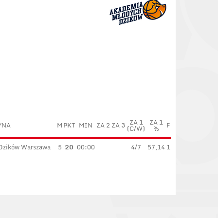
ZA 1
ZA 1
YNA
M
PKT
MIN
ZA 2
ZA 3
F
(C/W)
%
Dzików Warszawa
5
20
00:00
4/7
57,14
1