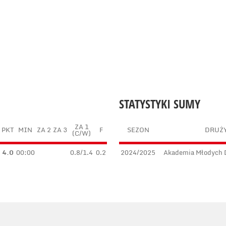
STATYSTYKI SUMY
ZA 1
M
PKT
MIN
ZA 2
ZA 3
F
SEZON
DRUŻ
(C/W)
4.0
00:00
0.8/1.4
0.2
2024/2025
Akademia Młodych 