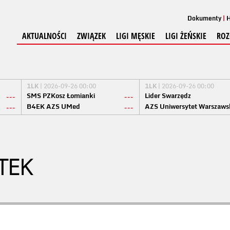
Dokumenty
H
AKTUALNOŚCI
ZWIĄZEK
LIGI MĘSKIE
LIGI ŻEŃSKIE
ROZ
1LK
| 2026-09-26 00:00
1LK
| 2026-09-26 00:00
SMS PZKosz Łomianki
Lider Swarzędz
---
---
B4EK AZS UMed
AZS Uniwersytet Warszaws
---
---
TEK