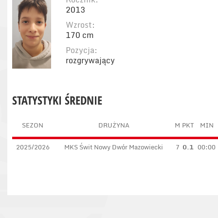
2013
Wzrost:
170 cm
Pozycja:
rozgrywający
STATYSTYKI ŚREDNIE
SEZON
DRUŻYNA
M
PKT
MIN
2025/2026
MKS Świt Nowy Dwór Mazowiecki
7
0.1
00:00