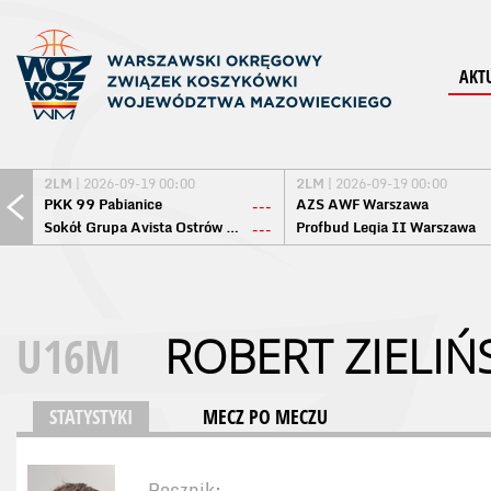
AKT
2LM
| 2026-09-19 00:00
2LM
| 2026-09-19 00:00
PKK 99 Pabianice
AZS AWF Warszawa
---
Sokół Grupa Avista Ostrów Maz.
Profbud Legia II Warszawa
---
U16M
ROBERT ZIELIŃ
STATYSTYKI
MECZ PO MECZU
Rocznik: