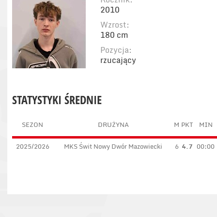
2010
Wzrost:
180 cm
Pozycja:
rzucający
STATYSTYKI ŚREDNIE
SEZON
DRUŻYNA
M
PKT
MIN
2025/2026
MKS Świt Nowy Dwór Mazowiecki
6
4.7
00:00