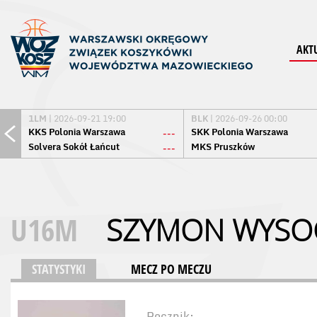
AKT
1LM
| 2026-09-21 19:00
BLK
| 2026-09-26 00:00
KKS Polonia Warszawa
SKK Polonia Warszawa
---
Solvera Sokół Łańcut
MKS Pruszków
---
U16M
SZYMON WY
STATYSTYKI
MECZ PO MECZU
Rocznik: