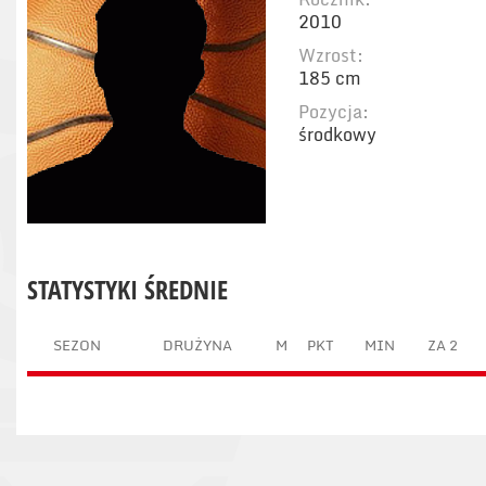
2010
Wzrost:
185 cm
Pozycja:
środkowy
STATYSTYKI ŚREDNIE
SEZON
DRUŻYNA
M
PKT
MIN
ZA 2