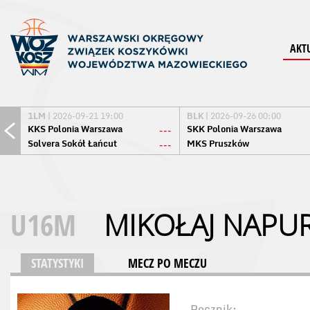
AKT
1LM
| 2026-09-21 19:00
BLK
| 2026-09-26 00:00
KKS Polonia Warszawa
SKK Polonia Warszawa
---
Solvera Sokół Łańcut
MKS Pruszków
---
U16M
MIKOŁAJ NAPU
STATYSTYKI
MECZ PO MECZU
Rocznik: