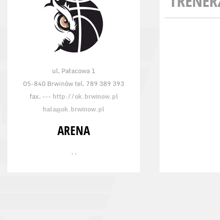
TRENER
ul. Pałacowa 1
05-840 Brwinów tel. 789 389 393
fax. ---
http://ok.brwinow.pl
hala@ok.brwinow.pl
ARENA
, ,