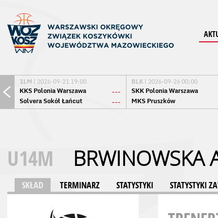
AKT
1LM
| 2026-09-21 19:00
BLK
| 2026-09-26 00:00
KKS Polonia Warszawa
SKK Polonia Warszawa
---
Solvera Sokół Łańcut
MKS Pruszków
---
U14M
BRWINOWSKA A
SKŁAD
TERMINARZ
STATYSTYKI
STATYSTYKI 