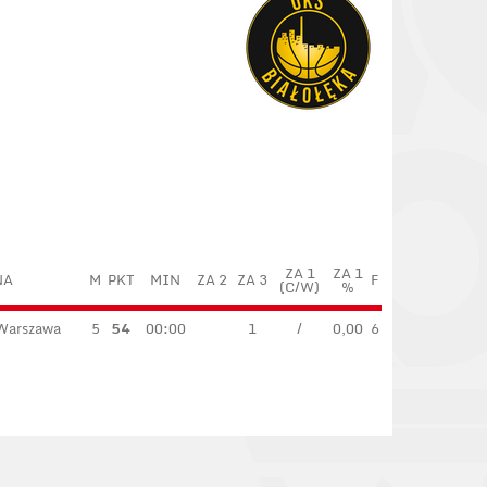
ZA 1
ZA 1
NA
M
PKT
MIN
ZA 2
ZA 3
F
(C/W)
%
 Warszawa
5
54
00:00
1
/
0,00
6