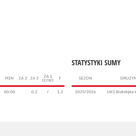
STATYSTYKI SUMY
ZA 1
MIN
ZA 2
ZA 3
F
SEZON
DRUŻY
(C/W)
8
00:00
0.2
/
1.2
2025/2026
UKS Białołęka