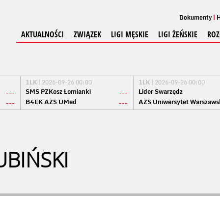
Dokumenty
H
AKTUALNOŚCI
ZWIĄZEK
LIGI MĘSKIE
LIGI ŻEŃSKIE
ROZ
1LK
| 2026-09-26 00:00
1LK
| 2026-09-26 00:00
SMS PZKosz Łomianki
Lider Swarzędz
---
---
B4EK AZS UMed
AZS Uniwersytet Warszaws
---
---
UBIŃSKI