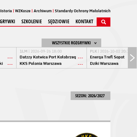
istoria
WZKosze
Archiwum
Standardy Ochrony Małoletnich
GRYWKI
SZKOLENIE
SĘDZIOWIE
KONTAKT
WSZYSTKIE ROZGRYWKI
1LM
| 2026-09-26 18:00
PLK
| 2026-10-02 20:15
Datzzy Kotwica Port Kołobrzeg
Energa Trefl Sopot
---
---
ki
KKS Polonia Warszawa
Dziki Warszawa
---
---
SEZON: 2026/2027