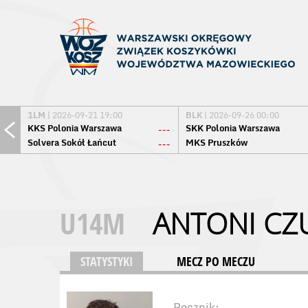
1LM
| 2026-09-21 19:00
BLK
| 2026-09-26 00:00
KKS Polonia Warszawa
SKK Polonia Warszawa
---
Solvera Sokół Łańcut
MKS Pruszków
---
U14M
ANTONI CZ
STATYSTYKI
MECZ PO MECZU
Rocznik: