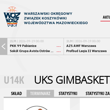
AKT
2LM
| 2026-09-19 00:00
2LM
| 2026-09-19 00:00
PKK 99 Pabianice
AZS AWF Warszawa
---
Sokół Grupa Avista Ostrów Maz.
Profbud Legia II Warszawa
---
U14K
UKS GIMBASKET
SKŁAD
TERMINARZ
STATYSTYKI
STATYSTYKI 