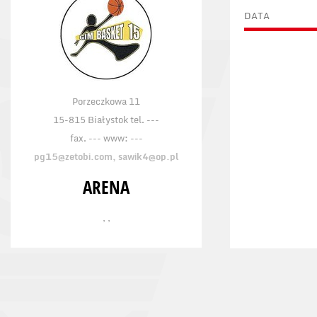
DATA
Porzeczkowa 11
15-815 Białystok tel. ---
fax. --- www: ---
pg15@zetobi.com, sawik4@op.pl
ARENA
, ,