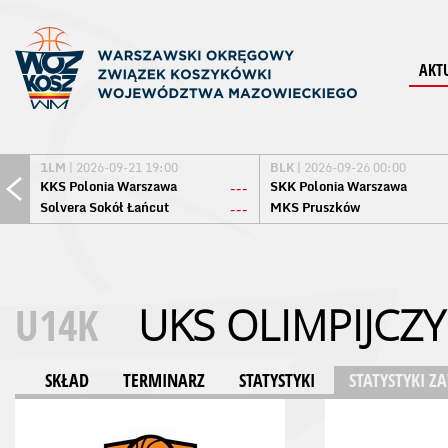
AKT
1LM
| 2026-09-21 19:00
BLK
| 2026-09-26 00:00
KKS Polonia Warszawa
SKK Polonia Warszawa
---
Solvera Sokół Łańcut
MKS Pruszków
---
U14K
UKS OLIMPIJCZ
SKŁAD
TERMINARZ
STATYSTYKI
STATYSTYKI 