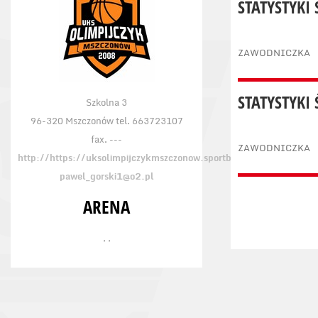
STATYSTYKI
ZAWODNICZKA
STATYSTYKI
Szkolna 3
96-320 Mszczonów tel. 663723107
fax. ---
ZAWODNICZKA
http://https://uksolimpijczykmszczonow.sportbm.com/
pawel_gorski1@o2.pl
ARENA
, ,