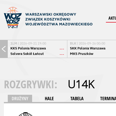
AKT
1LM
| 2026-09-21 19:00
BLK
| 2026-09-26 00:00
KKS Polonia Warszawa
SKK Polonia Warszawa
---
Solvera Sokół Łańcut
MKS Pruszków
---
ROZGRYWKI:
U14K
DRUŻYNY
HALE
TABELA
TERMINA