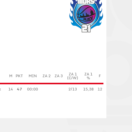
ZA 1
ZA 1
M
PKT
MIN
ZA 2
ZA 3
F
(C/W)
%
k
14
47
00:00
2/13
15,38
12