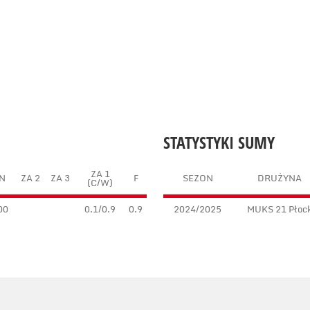
STATYSTYKI SUMY
ZA 1
N
ZA 2
ZA 3
F
SEZON
DRUŻYNA
(C/W)
00
0.1/0.9
0.9
2024/2025
MUKS 21 Płoc