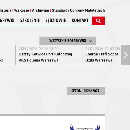
istoria
WZKosze
Archiwum
Standardy Ochrony Małoletnich
GRYWKI
SZKOLENIE
SĘDZIOWIE
KONTAKT
WSZYSTKIE ROZGRYWKI
1LM
| 2026-09-26 18:00
PLK
| 2026-10-02 20:15
Datzzy Kotwica Port Kołobrzeg
Energa Trefl Sopot
---
---
ki
KKS Polonia Warszawa
Dziki Warszawa
---
---
SEZON: 2026/2027