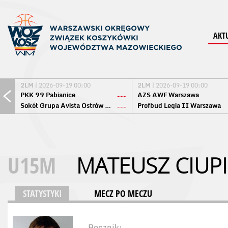
AKT
2LM
| 2026-09-19 00:00
2LM
| 2026-09-19 00:00
PKK 99 Pabianice
AZS AWF Warszawa
---
Sokół Grupa Avista Ostrów Maz.
Profbud Legia II Warszawa
---
U15M
MATEUSZ CIUPI
STATYSTYKI
MECZ PO MECZU
Rocznik: