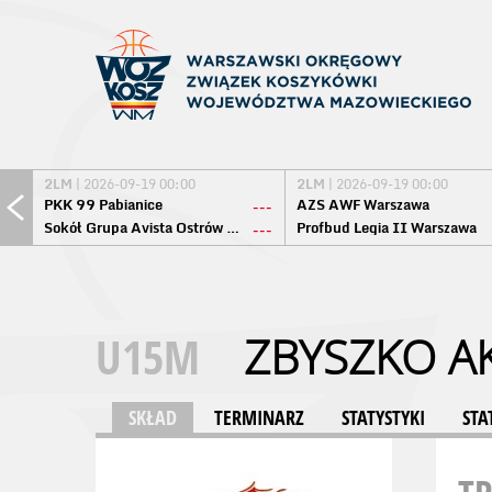
2LM
| 2026-09-19 00:00
2LM
| 2026-09-19 00:00
PKK 99 Pabianice
AZS AWF Warszawa
---
Sokół Grupa Avista Ostrów Maz.
Profbud Legia II Warszawa
---
U15M
ZBYSZKO A
SKŁAD
TERMINARZ
STATYSTYKI
STA