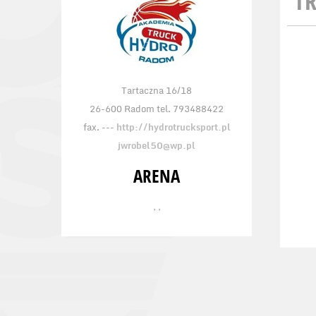
TR
Tartaczna 16/18
26-600 Radom tel. 793488422
fax. ---
http://hydrotrucksport.pl
jwrobel50@wp.pl
ARENA
, ,