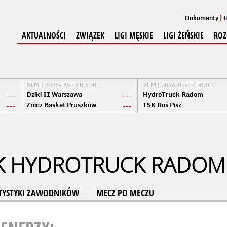
Dokumenty
H
AKTUALNOŚCI
ZWIĄZEK
LIGI MĘSKIE
LIGI ŻEŃSKIE
ROZ
2LM
| 2026-09-19 00:00
2LM
| 2026-09-19 00:00
Dziki II Warszawa
HydroTruck Radom
---
---
Znicz Basket Pruszków
TSK Roś Pisz
---
---
K HYDROTRUCK RADOM
TYSTYKI ZAWODNIKÓW
MECZ PO MECZU