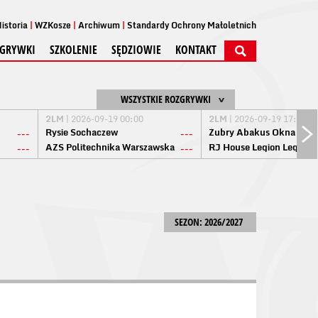
istoria
WZKosze
Archiwum
Standardy Ochrony Małoletnich
GRYWKI
SZKOLENIE
SĘDZIOWIE
KONTAKT
WSZYSTKIE ROZGRYWKI
2LM
| 2026-09-19 00:00
2LM
| 2026-09-19 17:00
Rysie Sochaczew
Żubry Abakus Okna Biał
---
---
AZS Politechnika Warszawska
RJ House Legion Legion
---
---
SEZON: 2026/2027