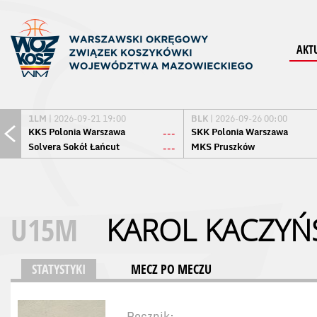
AKT
1LM
| 2026-09-21 19:00
BLK
| 2026-09-26 00:00
KKS Polonia Warszawa
SKK Polonia Warszawa
---
Solvera Sokół Łańcut
MKS Pruszków
---
U15M
KAROL KACZYŃ
STATYSTYKI
MECZ PO MECZU
Rocznik: