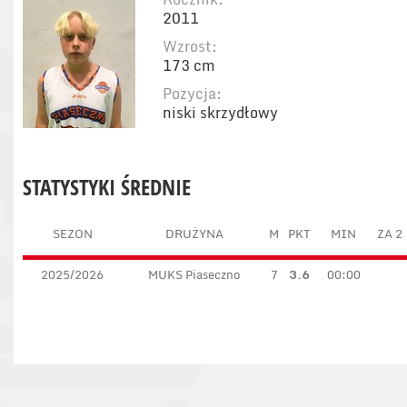
2011
Wzrost:
173 cm
Pozycja:
niski skrzydłowy
STATYSTYKI ŚREDNIE
SEZON
DRUŻYNA
M
PKT
MIN
ZA 2
2025/2026
MUKS Piaseczno
7
3.6
00:00