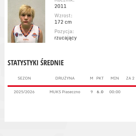
2011
Wzrost:
172 cm
Pozycja:
rzucający
STATYSTYKI ŚREDNIE
SEZON
DRUŻYNA
M
PKT
MIN
ZA 2
2025/2026
MUKS Piaseczno
9
6.0
00:00