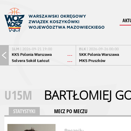
AKT
1LM
| 2026-09-21 19:00
BLK
| 2026-09-26 00:00
KKS Polonia Warszawa
SKK Polonia Warszawa
---
Solvera Sokół Łańcut
MKS Pruszków
---
U15M
BARTŁOMIEJ GO
STATYSTYKI
MECZ PO MECZU
Rocznik: