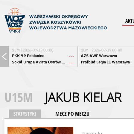
AKT
2LM
| 2026-09-19 00:00
2LM
| 2026-09-19 00:00
PKK 99 Pabianice
AZS AWF Warszawa
---
Sokół Grupa Avista Ostrów Maz.
Profbud Legia II Warszawa
---
U15M
JAKUB KIELAR
STATYSTYKI
MECZ PO MECZU
Rocznik: