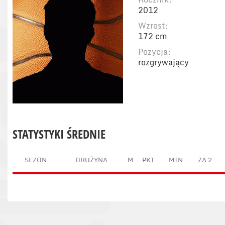
2012
Wzrost:
172 cm
Pozycja:
rozgrywający
STATYSTYKI ŚREDNIE
SEZON
DRUŻYNA
M
PKT
MIN
ZA 2