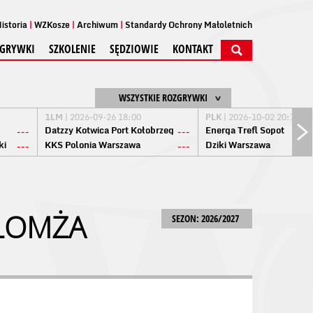
istoria
WZKosze
Archiwum
Standardy Ochrony Małoletnich
GRYWKI
SZKOLENIE
SĘDZIOWIE
KONTAKT
WSZYSTKIE ROZGRYWKI
1LM
| 2026-09-26 18:00
PLK
| 2026-10-02 20:15
Datzzy Kotwica Port Kołobrzeg
Energa Trefl Sopot
---
---
ki
KKS Polonia Warszawa
Dziki Warszawa
---
---
 ŁOMŻA
SEZON: 2026/2027