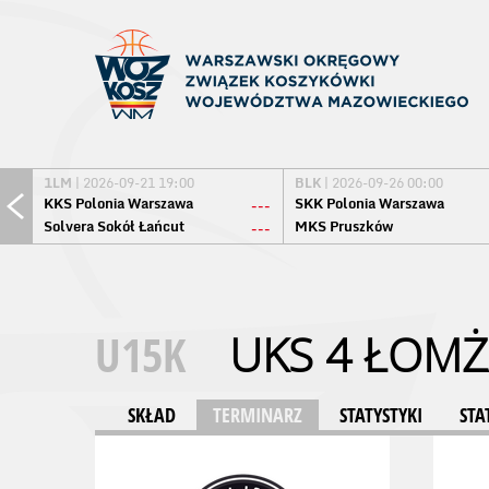
1LM
| 2026-09-21 19:00
BLK
| 2026-09-26 00:00
KKS Polonia Warszawa
SKK Polonia Warszawa
---
Solvera Sokół Łańcut
MKS Pruszków
---
U15K
UKS 4 ŁOMŻ
SKŁAD
TERMINARZ
STATYSTYKI
STA