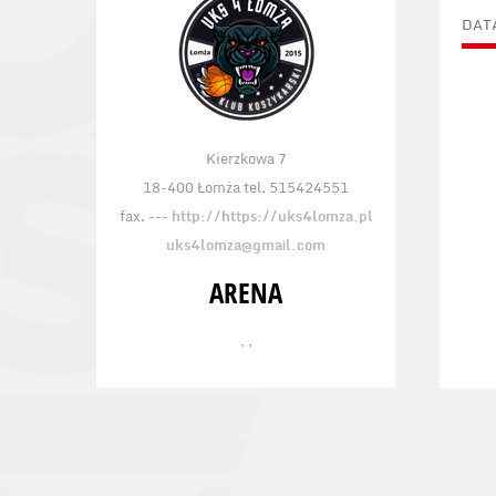
DAT
Kierzkowa 7
18-400 Łomża tel. 515424551
fax. ---
http://https://uks4lomza.pl
uks4lomza@gmail.com
ARENA
, ,