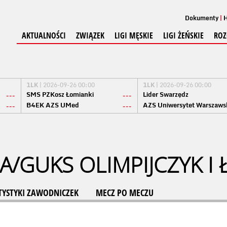
Dokumenty
H
AKTUALNOŚCI
ZWIĄZEK
LIGI MĘSKIE
LIGI ŻEŃSKIE
ROZ
1LK
| 2026-09-26 00:00
1LK
| 2026-09-26 00:00
SMS PZKosz Łomianki
Lider Swarzędz
---
---
B4EK AZS UMed
AZS Uniwersytet Warszaws
---
---
A/GUKS OLIMPIJCZYK I
TYSTYKI ZAWODNICZEK
MECZ PO MECZU