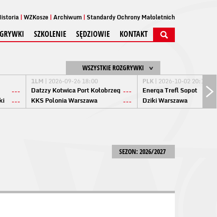
istoria
WZKosze
Archiwum
Standardy Ochrony Małoletnich
GRYWKI
SZKOLENIE
SĘDZIOWIE
KONTAKT
WSZYSTKIE ROZGRYWKI
1LM
| 2026-09-26 18:00
PLK
| 2026-10-02 20:15
Datzzy Kotwica Port Kołobrzeg
Energa Trefl Sopot
---
---
ki
KKS Polonia Warszawa
Dziki Warszawa
---
---
SEZON: 2026/2027