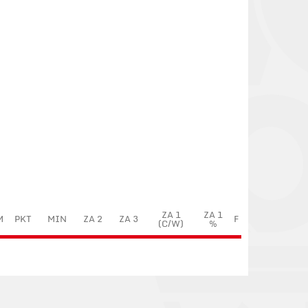
ZA 1
ZA 1
M
PKT
MIN
ZA 2
ZA 3
F
(C/W)
%