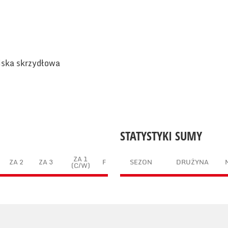
niska skrzydłowa
STATYSTYKI SUMY
ZA 1
ZA 2
ZA 3
F
SEZON
DRUŻYNA
(C/W)