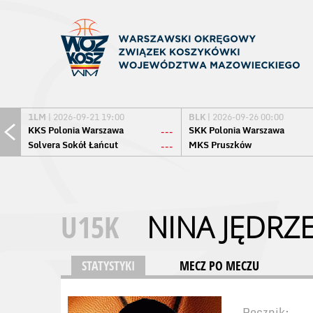
1LM
| 2026-09-21 19:00
BLK
| 2026-09-26 00:00
KKS Polonia Warszawa
SKK Polonia Warszawa
---
Solvera Sokół Łańcut
MKS Pruszków
---
U15K
NINA JĘDRZ
STATYSTYKI
MECZ PO MECZU
Rocznik: