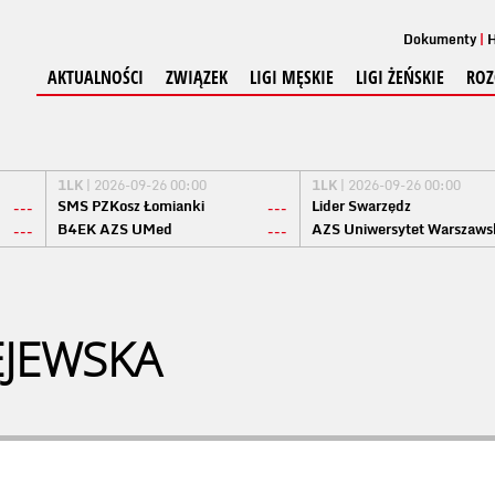
Dokumenty
H
AKTUALNOŚCI
ZWIĄZEK
LIGI MĘSKIE
LIGI ŻEŃSKIE
ROZ
1LK
| 2026-09-26 00:00
1LK
| 2026-09-26 00:00
SMS PZKosz Łomianki
Lider Swarzędz
---
---
B4EK AZS UMed
AZS Uniwersytet Warszaws
---
---
EJEWSKA