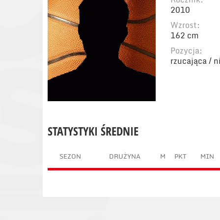
2010
Wzrost:
162 cm
Pozycja:
rzucająca / 
STATYSTYKI ŚREDNIE
SEZON
DRUŻYNA
M
PKT
MIN