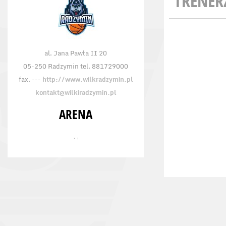
TRENER
al. Jana Pawła II 20
05-250 Radzymin tel. 881729000
fax. ---
http://www.wilkradzymin.pl
kontakt@wilkiradzymin.pl
ARENA
, ,