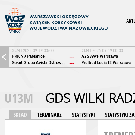
AKT
2LM
| 2026-09-19 00:00
2LM
| 2026-09-19 00:00
PKK 99 Pabianice
AZS AWF Warszawa
---
Sokół Grupa Avista Ostrów Maz.
Profbud Legia II Warszawa
---
U13M
GDS WILKI RA
SKŁAD
TERMINARZ
STATYSTYKI
STATYSTYKI 