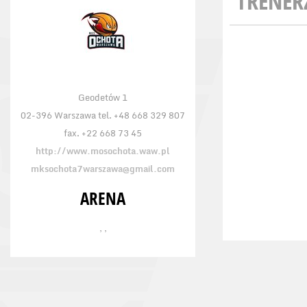
TRENER
Geodetów 1
02-396 Warszawa tel. +48 668 329 807
fax. +22 668 73 45
http://www.mosochota.waw.pl
mksochota7warszawa@gmail.com
ARENA
, ,