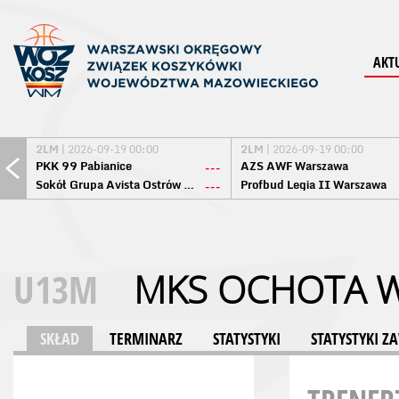
AKT
2LM
| 2026-09-19 00:00
2LM
| 2026-09-19 00:00
PKK 99 Pabianice
AZS AWF Warszawa
---
Sokół Grupa Avista Ostrów Maz.
Profbud Legia II Warszawa
---
U13M
MKS OCHOTA 
SKŁAD
TERMINARZ
STATYSTYKI
STATYSTYKI 