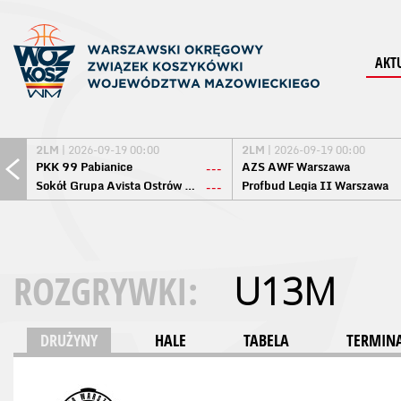
AKT
2LM
| 2026-09-19 00:00
2LM
| 2026-09-19 00:00
PKK 99 Pabianice
AZS AWF Warszawa
---
Sokół Grupa Avista Ostrów Maz.
Profbud Legia II Warszawa
---
ROZGRYWKI:
U13M
DRUŻYNY
HALE
TABELA
TERMINA