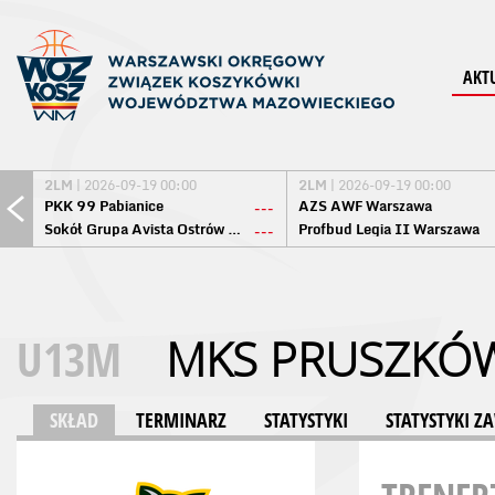
AKT
2LM
| 2026-09-19 00:00
2LM
| 2026-09-19 00:00
PKK 99 Pabianice
AZS AWF Warszawa
---
Sokół Grupa Avista Ostrów Maz.
Profbud Legia II Warszawa
---
U13M
MKS PRUSZKÓ
SKŁAD
TERMINARZ
STATYSTYKI
STATYSTYKI 