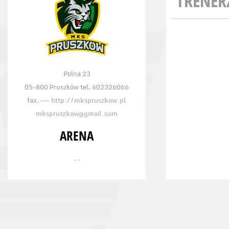
TRENER
Polna 23
05-800 Pruszków tel. 602326066
fax. ---
http://mkspruszkow.pl
mkspruszkow@gmail.com
ARENA
, ,